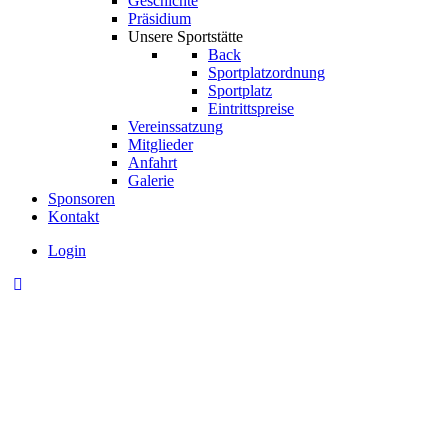
Geschichte
Präsidium
Unsere Sportstätte
Back
Sportplatzordnung
Sportplatz
Eintrittspreise
Vereinssatzung
Mitglieder
Anfahrt
Galerie
Sponsoren
Kontakt
Login